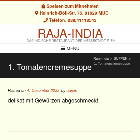
Speisen zum Mitnehmen
Heinrich-Böll-Str. 75, 81829 MUC
Telefon: 089/41118543
RAJA-INDIA
DAS INDISCHE RESTAURANT DER MESSESTADT-RIEM
MENU
Raja-India
SUPPEN
>
>
1. Tomatencremesuppe
1. Tomatencremesuppe
Posted on
4. Dezember 2022
by
admin
delikat mit Gewürzen abgeschmeckt