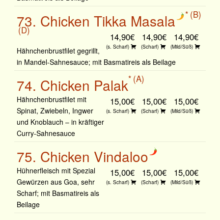
B
73. Chicken Tikka Masala
D
14,90€
14,90€
14,90€
(s. Scharf)
(Scharf)
(Mild/Süß)
Hähnchenbrustfilet gegrillt,
in Mandel-Sahnesauce; mit Basmatireis als Beilage
A
74. Chicken Palak
Hähnchenbrustfilet mit
15,00€
15,00€
15,00€
Spinat, Zwiebeln, Ingwer
(s. Scharf)
(Scharf)
(Mild/Süß)
und Knoblauch – in kräftiger
Curry-Sahnesauce
75. Chicken Vindaloo
Hühnerfleisch mit Spezial
15,00€
15,00€
15,00€
Gewürzen aus Goa, sehr
(s. Scharf)
(Scharf)
(Mild/Süß)
Scharf; mit Basmatireis als
Beilage