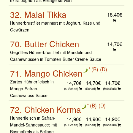
extra Joghurt als Beilage serviert
32. Malai Tikka
18,40€
Hühnerbrustfilet mariniert mit Joghurt, Käse und
Gewürzen
70. Butter Chicken
14,70€
Gegrilltes Hühnerbrustfilet mit Mandeln und
Cashewnüssen in Tomaten-Butter-Creme-Sauce
B
D
71. Mango Chicken
Zartes Hühnerfleisch in
14,70€
14,70€
14,70€
Mango-Safran-
(s. Scharf)
(Scharf)
(Mild/Süß)
Cashewnuss-Sauce
B
D
72. Chicken Korma
Hühnerfleisch in Safran-
14,90€
14,90€
14,90€
Mandel-Sahnesauce; mit
(s. Scharf)
(Scharf)
(Mild/Süß)
Basmatireis als Beilage