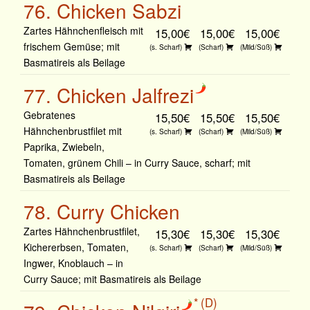
76. Chicken Sabzi
Zartes Hähnchenfleisch mit
15,00€
15,00€
15,00€
frischem Gemüse; mit
(s. Scharf)
(Scharf)
(Mild/Süß)
Basmatireis als Beilage
77. Chicken Jalfrezi
Gebratenes
15,50€
15,50€
15,50€
Hähnchenbrustfilet mit
(s. Scharf)
(Scharf)
(Mild/Süß)
Paprika, Zwiebeln,
Tomaten, grünem Chili – in Curry Sauce, scharf; mit
Basmatireis als Beilage
78. Curry Chicken
Zartes Hähnchenbrustfilet,
15,30€
15,30€
15,30€
Kichererbsen, Tomaten,
(s. Scharf)
(Scharf)
(Mild/Süß)
Ingwer, Knoblauch – in
Curry Sauce; mit Basmatireis als Beilage
D