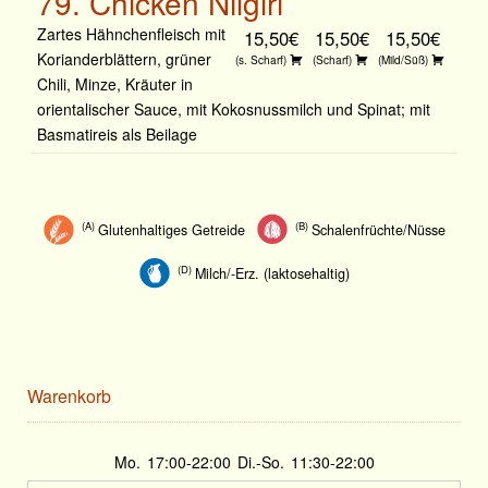
79. Chicken Nilgiri
Zartes Hähnchenfleisch mit
15,50€
15,50€
15,50€
Korianderblättern, grüner
(s. Scharf)
(Scharf)
(Mild/Süß)
Chili, Minze, Kräuter in
orientalischer Sauce, mit Kokosnussmilch und Spinat; mit
Basmatireis als Beilage
A
B
Glutenhaltiges Getreide
Schalenfrüchte/Nüsse
D
Milch/-Erz. (laktosehaltig)
Warenkorb
Mo.
17:00-22:00
Di.-So.
11:30-22:00