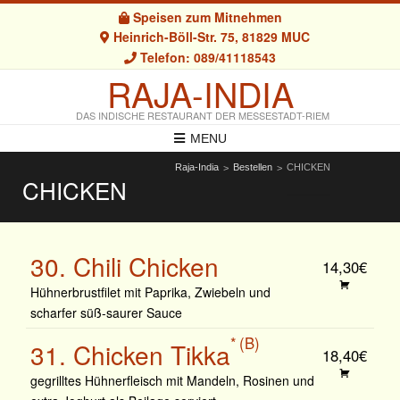
Speisen zum Mitnehmen
Heinrich-Böll-Str. 75, 81829 MUC
Telefon: 089/41118543
RAJA-INDIA
DAS INDISCHE RESTAURANT DER MESSESTADT-RIEM
MENU
Raja-India
Bestellen
CHICKEN
>
>
CHICKEN
30. Chili Chicken
14,30€
Hühnerbrustfilet mit Paprika, Zwiebeln und
scharfer süß-saurer Sauce
B
31. Chicken Tikka
18,40€
gegrilltes Hühnerfleisch mit Mandeln, Rosinen und