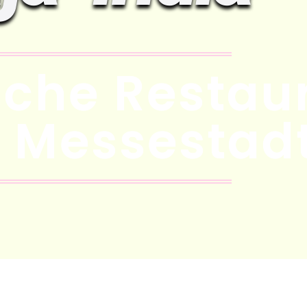
sche Restau
r Messestad