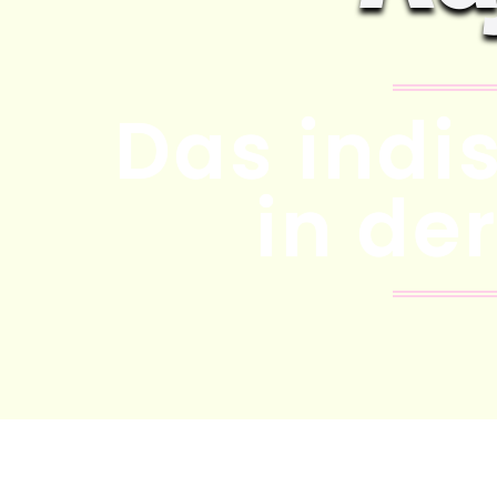
Das indi
in de