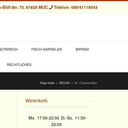
-Böll-Str. 75, 81829 MUC
Telefon: 089/41118543
ETARISCH
FISCH-GARNELEN
BIRYANI
RECHTLICHES
Raja-India
VEGAN
97. Channa Aloo
>
>
Warenkorb
Mo.
17:00-22:00
Di.-So.
11:30-
22:00