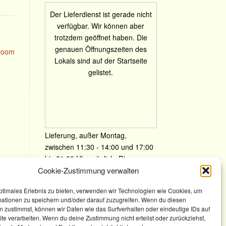
Der Lieferdienst ist gerade nicht
verfügbar. Wir können aber
trotzdem geöffnet haben. Die
genauen Öffnungszeiten des
room
Lokals sind auf der Startseite
gelistet.
Lieferung, außer Montag,
zwischen 11:30 - 14:00 und 17:00
bis 21:00 Uhr möglich. Die
Lieferung ist kostenlos im
Cookie-Zustimmung verwalten
Liefergebiet PLZ 81829 und bei
ptimales Erlebnis zu bieten, verwenden wir Technologien wie Cookies, um
Bestellung ab
30,00€
mationen zu speichern und/oder darauf zuzugreifen. Wenn du diesen
 zustimmst, können wir Daten wie das Surfverhalten oder eindeutige IDs auf
te verarbeiten. Wenn du deine Zustimmung nicht erteilst oder zurückziehst,