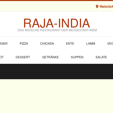
Heinrich
RAJA-INDIA
DAS INDISCHE RESTAURANT DER MESSESTADT-RIEM
URGER
PIZZA
CHICKEN
ENTE
LAMM
VEG
OT
DESSERT
GETRÄNKE
SUPPEN
SALATE