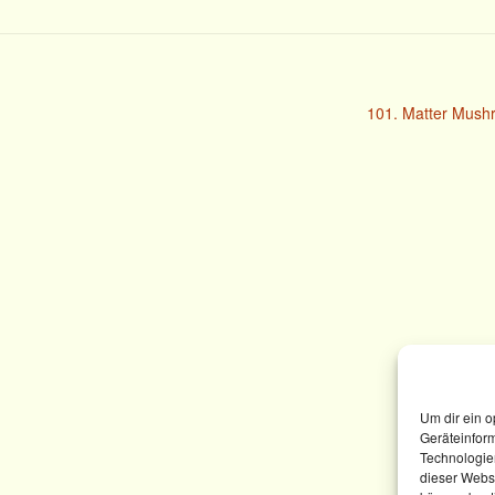
101. Matter Mush
Um dir ein o
Geräteinfor
Technologien
dieser Websi