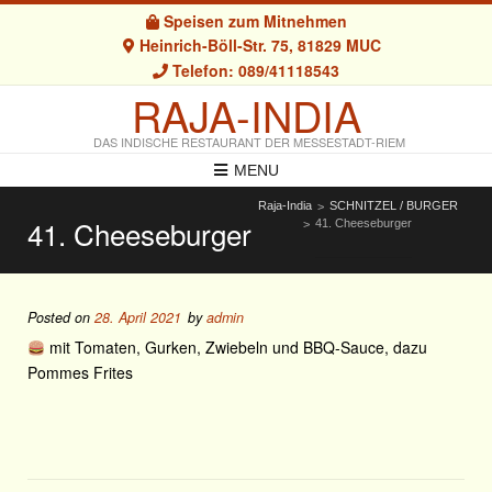
Speisen zum Mitnehmen
Heinrich-Böll-Str. 75, 81829 MUC
Telefon: 089/41118543
RAJA-INDIA
DAS INDISCHE RESTAURANT DER MESSESTADT-RIEM
MENU
Raja-India
SCHNITZEL / BURGER
>
41. Cheeseburger
41. Cheeseburger
>
Posted on
28. April 2021
by
admin
mit Tomaten, Gurken, Zwiebeln und BBQ-Sauce, dazu
Pommes Frites