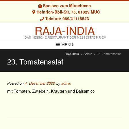
Speisen zum Mitnehmen
Heinrich-Böll-Str. 75, 81829 MUC
Telefon: 089/41118543
RAJA-INDIA
DAS INDISCHE RESTAURANT DER MESSESTADT-RIEM
MENU
Raja-India
Salate
23. Tomatensalat
>
>
23. Tomatensalat
Posted on
4. Dezember 2022
by
admin
mit Tomaten, Zwiebeln, Kräutern und Balsamico