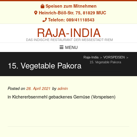
Speisen zum Mitnehmen
Heinrich-Böll-Str. 75, 81829 MUC
Telefon: 089/41118543
RAJA-INDIA
DAS INDISCHE RESTAURANT DER MESSESTADT-RIEM
MENU
Raja-India
VORSPEISEN
>
>
15. Vegetable Pakora
15. Vegetable Pakora
Posted on
28. April 2021
by
admin
in Kichererbsenmehl gebackenes Gemüse (Vorspeisen)