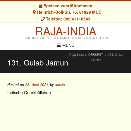
Speisen zum Mitnehmen
Heinrich-Böll-Str. 75, 81829 MUC
Telefon: 089/41118543
RAJA-INDIA
DAS INDISCHE RESTAURANT DER MESSESTADT-RIEM
MENU
Raja-India
DESSERT
131. Gulab
>
>
131. Gulab Jamun
Jamun
Posted on
28. April 2021
by
admin
Indische Quarkbällchen