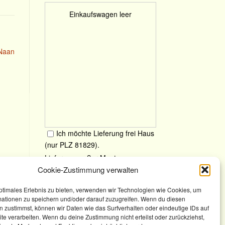
Einkaufswagen leer
-Naan
Ich möchte Lieferung frei Haus
(nur PLZ 81829).
Lieferung, außer Montag,
zwischen 11:30 - 14:00 und 17:00
Cookie-Zustimmung verwalten
bis 21:00 Uhr möglich. Die
ptimales Erlebnis zu bieten, verwenden wir Technologien wie Cookies, um
Lieferung ist kostenlos im
mationen zu speichern und/oder darauf zuzugreifen. Wenn du diesen
Liefergebiet PLZ 81829 und bei
 zustimmst, können wir Daten wie das Surfverhalten oder eindeutige IDs auf
Bestellung ab
30,00€
te verarbeiten. Wenn du deine Zustimmung nicht erteilst oder zurückziehst,