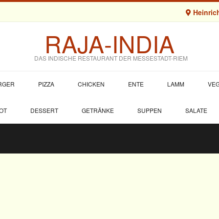
Heinrich
RAJA-INDIA
DAS INDISCHE RESTAURANT DER MESSESTADT-RIEM
URGER
PIZZA
CHICKEN
ENTE
LAMM
VEG
OT
DESSERT
GETRÄNKE
SUPPEN
SALATE