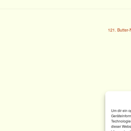
121. Butter
Um dir ein o
Geräteinfor
Technologien
dieser Websi